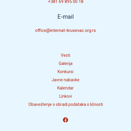
+381 69 895 00 18
E-mail
office@internat-krusevac.org.rs
Vesti
Galerija
Konkursi
Javne nabavke
Kalendar
Linkovi
Obaveštenje o obradi podataka o ličnosti