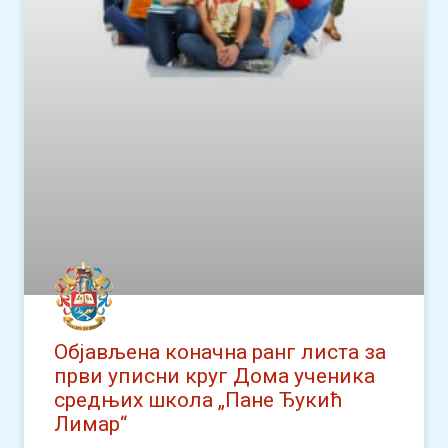
Објављена коначна ранг листа за
први уписни круг Дома ученика
средњих школа „Пане Ђукић
Лимар“