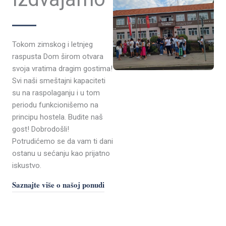
Tokom zimskog i letnjeg
raspusta Dom širom otvara
svoja vratima dragim gostima!
Svi naši smeštajni kapaciteti
su na raspolaganju i u tom
periodu funkcionišemo na
principu hostela. Budite naš
gost! Dobrodošli!
Potrudićemo se da vam ti dani
ostanu u sećanju kao prijatno
iskustvo.
Saznajte više o našoj ponudi