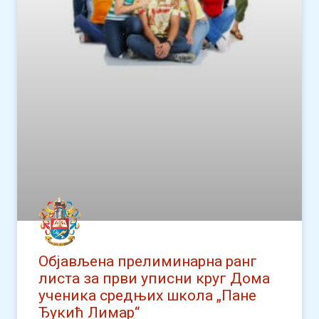
Објављена прелиминарна ранг
листа за први уписни круг Дома
ученика средњих школа „Пане
Ђукић Лимар“