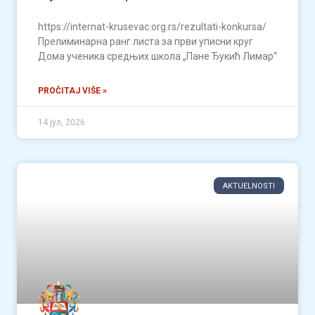
https://internat-krusevac.org.rs/rezultati-konkursa/
Прелиминарна ранг листа за први уписни круг
Дома ученика средњих школа „Пане Ђукић Лимар“
PROČITAJ VIŠE »
14 јул, 2026
AKTUELNOSTI