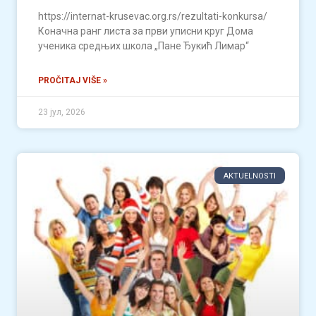
https://internat-krusevac.org.rs/rezultati-konkursa/
Коначна ранг листа за први уписни круг Дома
ученика средњих школа „Пане Ђукић Лимар“
PROČITAJ VIŠE »
23 јул, 2026
AKTUELNOSTI