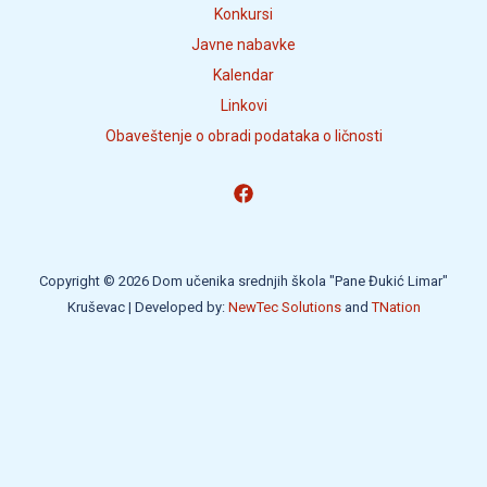
Konkursi
Javne nabavke
Kalendar
Linkovi
Obaveštenje o obradi podataka o ličnosti
Copyright © 2026 Dom učenika srednjih škola "Pane Đukić Limar"
Kruševac | Developed by:
NewTec Solutions
and
TNation