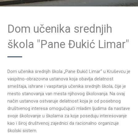
Dom učenika srednjih
škola "Pane Đukić Limar"
Dom učenika srednjih škola „Pane Đukić Limar“ u Kruševcu je
vaspitno-obrazovna ustanova koja obavlja delatnost
smeštaja, ishrane i vaspitanja učenika srednjih škola, čije je
mesto stanovanja van mesta njihovog školovanja. Na ovaj
način ustanova ostvaruje delatnost koja je od posebnog
društvenog interesa omogućujući mladim ljudima da nastave
svoje školovanje u školama za koje poseduju interesovanje
kao i široj društvenoj zajednici da racionalno organizuje
školski sistem.