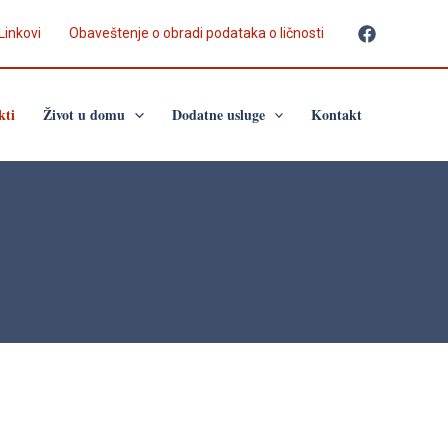
Linkovi
Obaveštenje o obradi podataka o ličnosti
kti
Život u domu
Dodatne usluge
Kontakt