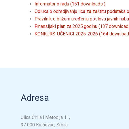
Informator o radu (151 downloads )
Odluka o odredjivanju lica za zaštitu podataka 
Pravilnik o bližem uređenju poslova javnih nab
Finansijski plan za 2025.godinu (137 download
KONKURS-UČENICI 2025-2026 (164 download
Adresa
Ulica Ćirila i Metodija 11,
37 000 Kruševac, Srbija