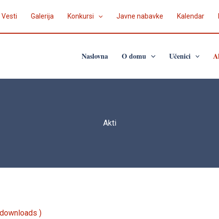
Vesti
Galerija
Konkursi
Javne nabavke
Kalendar
Naslovna
O domu
Učenici
A
Akti
 downloads )